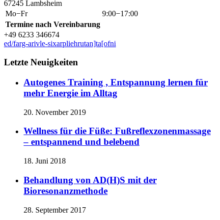
67245 Lambsheim
Mo−Fr
9:00−17:00
Termine nach Vereinbarung
+49 6233 346674
ed/farg-arivle-sixarpliehrutan]ta[ofni
Letzte Neuigkeiten
Autogenes Training , Entspannung lernen für
mehr Energie im Alltag
20. November 2019
Wellness für die Füße: Fußreflexzonenmassage
– entspannend und belebend
18. Juni 2018
Behandlung von AD(H)S mit der
Bioresonanzmethode
28. September 2017