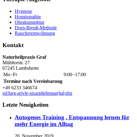
Hypnose
Homöopathie
Ohrakupunktur
Dorn-Breuß-Methode
Raucherentwöhnung
Kontakt
Naturheilpraxis Graf
Mühltorstr. 27
67245 Lambsheim
Mo−Fr
9:00−17:00
Termine nach Vereinbarung
+49 6233 346674
ed/farg-arivle-sixarpliehrutan]ta[ofni
Letzte Neuigkeiten
Autogenes Training , Entspannung lernen für
mehr Energie im Alltag
20. November 2019