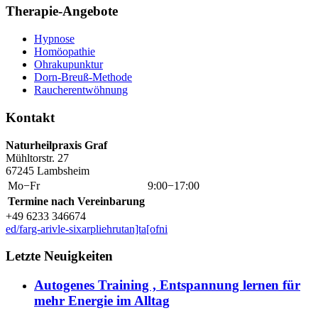
Therapie-Angebote
Hypnose
Homöopathie
Ohrakupunktur
Dorn-Breuß-Methode
Raucherentwöhnung
Kontakt
Naturheilpraxis Graf
Mühltorstr. 27
67245 Lambsheim
Mo−Fr
9:00−17:00
Termine nach Vereinbarung
+49 6233 346674
ed/farg-arivle-sixarpliehrutan]ta[ofni
Letzte Neuigkeiten
Autogenes Training , Entspannung lernen für
mehr Energie im Alltag