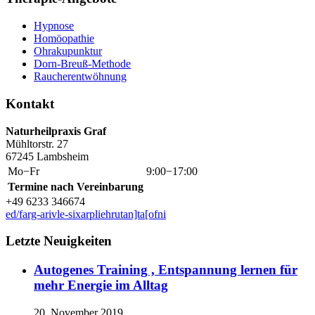
Hypnose
Homöopathie
Ohrakupunktur
Dorn-Breuß-Methode
Raucherentwöhnung
Kontakt
Naturheilpraxis Graf
Mühltorstr. 27
67245 Lambsheim
Mo−Fr
9:00−17:00
Termine nach Vereinbarung
+49 6233 346674
ed/farg-arivle-sixarpliehrutan]ta[ofni
Letzte Neuigkeiten
Autogenes Training , Entspannung lernen für
mehr Energie im Alltag
20. November 2019