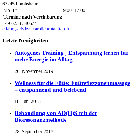
67245 Lambsheim
Mo−Fr
9:00−17:00
Termine nach Vereinbarung
+49 6233 346674
ed/farg-arivle-sixarpliehrutan]ta[ofni
Letzte Neuigkeiten
Autogenes Training , Entspannung lernen für
mehr Energie im Alltag
20. November 2019
Wellness für die Füße: Fußreflexzonenmassage
– entspannend und belebend
18. Juni 2018
Behandlung von AD(H)S mit der
Bioresonanzmethode
28. September 2017