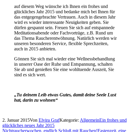
auf diesem Weg wünsche ich Ihnen ein frohes und
glückliches Jahr 2015 und bedanke mich bei Ihnen für
das entgegengebrachte Vertrauen. Auch in diesem Jahr
wird es wieder interessante Neuigkeiten geben. Sie
dürfen gespannt sein. Freuen Sie sich auf entspannede
Meditationsabende oder Fachvorträge, z.B. Rund um
das Thema Raucherentwöhnung. Natürlich werden wir
unseren besonderen Service, flexible Sprechzeiten,
auch in 2015 anbieten.
Gönnen Sie sich mal wieder eine Wellnessbehandlung
in unserer Oase der Ruhe und Entspannung, schalten
Sie ab und genießen Sie eine wohltuende Auszeit, Sie
sind es sich wert.
„Tu deinem Leib etwas Gutes, damit deine Seele Lust
hat, darin zu wohnen“
2. Januar 2015
Von
Elvira Graf
Kategorie:
Allgemein
Ein frohes und
glückliches neues Jahr 2015
Nichtraucherwochen, endlich Schluß mit Rauchen!
Fastenzeit, eine